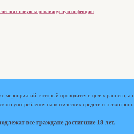
еренесших новую коронавирусную инфекцию
кс мероприятий, который проводится в целях раннего, а 
нского употребления наркотических средств и психотроп
длежат все граждане достигшие 18 лет.