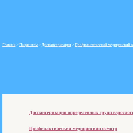
Справочник телефонов
График приема руководителем
Контролирующие организации
Отзывы пациентов
Главная
>
Пациентам
>
Диспансеризация
>
Профилактический медицинский 
Профилактический медицинский осмо
Диспансеризация определенных групп взрослог
Профилактический медицинский осмотр