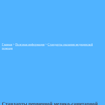
Режим работы
Схема проезда
Справочник телефонов
График приема руководителем
Контролирующие организации
Отзывы пациентов
Главная
>
Полезная информация
>
Стандарты оказания медицинской
помощи
Стандарты оказания медицинской
помощи
Стандарты первичной медико-санитарной