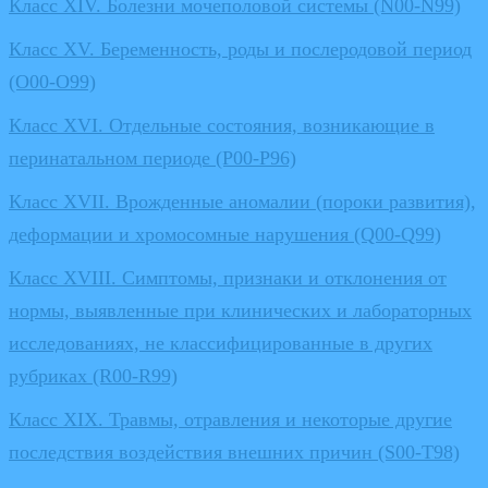
Класс XIV. Болезни мочеполовой системы (N00-N99)
Класс XV. Беременность, роды и послеродовой период
(O00-O99)
Класс XVI. Отдельные состояния, возникающие в
перинатальном периоде (P00-P96)
Класс XVII. Врожденные аномалии (пороки развития),
деформации и хромосомные нарушения (Q00-Q99)
Класс XVIII. Симптомы, признаки и отклонения от
нормы, выявленные при клинических и лабораторных
исследованиях, не классифицированные в других
рубриках (R00-R99)
Класс XIX. Травмы, отравления и некоторые другие
последствия воздействия внешних причин (S00-T98)