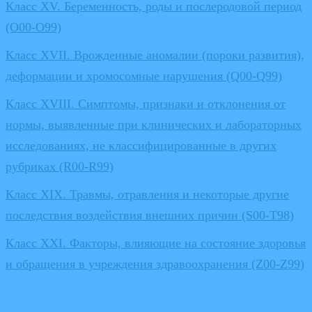
Класс XV. Беременность, роды и послеродовой период
(O00-O99)
Класс XVII. Врожденные аномалии (пороки развития),
деформации и хромосомные нарушения (Q00-Q99)
Класс XVIII. Симптомы, признаки и отклонения от
нормы, выявленные при клинических и лабораторных
исследованиях, не классифицированные в других
рубриках (R00-R99)
Класс XIX. Травмы, отравления и некоторые другие
последствия воздействия внешних причин (S00-T98)
Класс XXI. Факторы, влияющие на состояние здоровья
и обращения в учреждения здравоохранения (Z00-Z99)