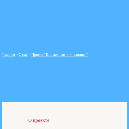
Режим работы
Схема проезда
Справочник телефонов
График приема руководителем
Контролирующие организации
Отзывы пациентов
Главная
>
О нас
>
Проект “Бережливая поликлиника”
Проект “Бережливая поликлиника”
О проекте