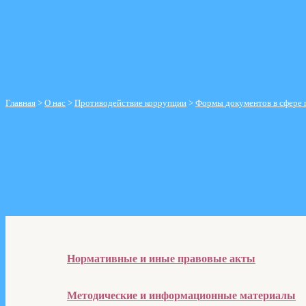
Справочник телефонов
График приема руководителем
Контролирующие организации
Отзывы пациентов
Главная
>
О нас
>
Противодействие коррупции
>
Формы документов в сфере 
Формы документов в сфере противодей
Нормативные и иные правовые акты
Методические и информационные материалы