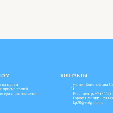
ТАМ
КОНТАКТЫ
ь на прием
ул. им. Константина С
к приема врачей
21
нсеризация населения
Колл-центр: +7 (8442) 
Горячая линия: +79608
kp28@volganet.ru