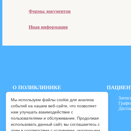
Формы документов
Иная информация
О ПОЛИКЛИНИКЕ
ПАЦИЕН
Территория обслуживания
Запис
Мы используем файлы cookie для анализа
Виды медицинкой помощи
Графи
событий на нашем веб‑сайте, что позволяет
Вакансии
Диспа
нам улучшать взаимодействие с
Лицензии
пользователями и обслуживание. Продолжая
использовать данный сайт, вы соглашаетесь с
этим в соответствии с условиями, указанными