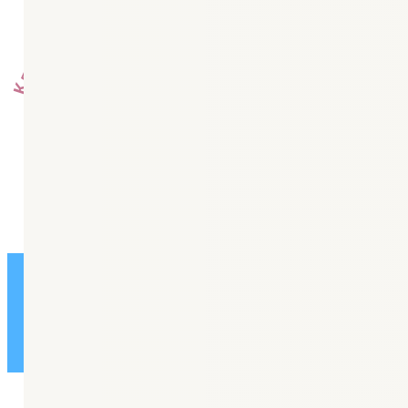
Колл-центр: +7 (8442) 58-82-30
Горячая линия: +79608870780
Платные услуги: +7 (8442) 53-35-85