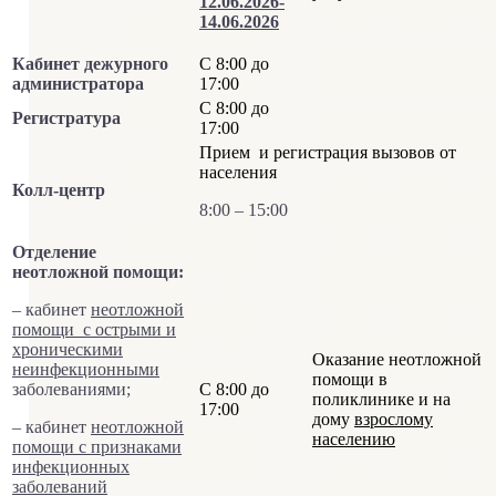
12.06.2026-
14.06.2026
Кабинет дежурного
С 8:00 до
администратора
17:00
С 8:00 до
Регистратура
17:00
Прием и регистрация вызовов от
населения
Колл-центр
8:00 – 15:00
Отделение
неотложной помощи:
– кабинет
неотложной
помощи с острыми и
хроническими
Оказание неотложной
неинфекционными
помощи в
заболеваниями;
С 8:00 до
поликлинике и на
17:00
дому
взрослому
– кабинет
неотложной
населению
помощи с признаками
инфекционных
заболеваний