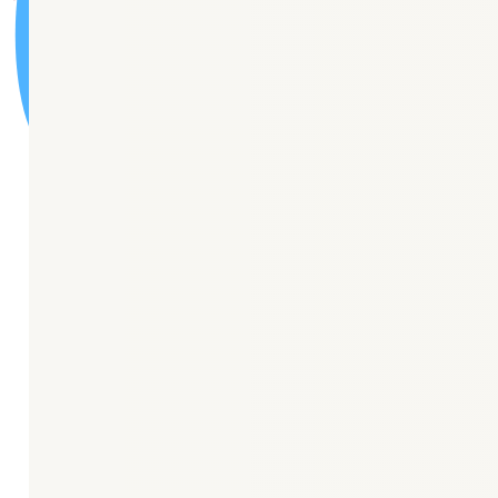
🏦
Карта сайта
Новости
“Центр Здоровья”
Центр амбулаторной онкологической помощи
Паллиативная медицинская помощь
Отделение медицинской профилактики
Отделение медицинской реабилитации
Паспорт доступности ОСИ
Порядки оказания медицинской помощи
Стандарты оказания медицинской помощи
О нас
История поликлиники