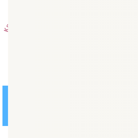
Колл-центр: +7 (8442) 58-82-30
Горячая линия: +79608870780
Платные услуги: +7 (8442) 53-35-85