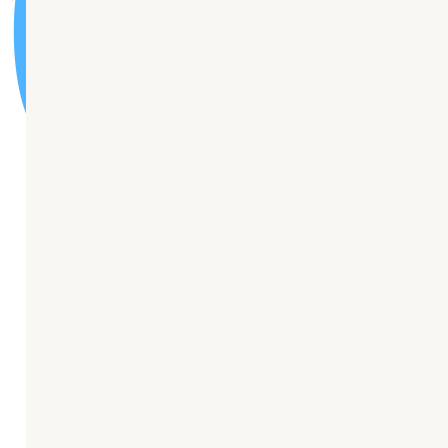
🏦
Карта сайта
Новости
“Центр Здоровья”
Центр амбулаторной онкологической помощи
Паллиативная медицинская помощь
Отделение медицинской профилактики
Отделение медицинской реабилитации
Паспорт доступности ОСИ
Порядки оказания медицинской помощи
Стандарты оказания медицинской помощи
О нас
История поликлиники