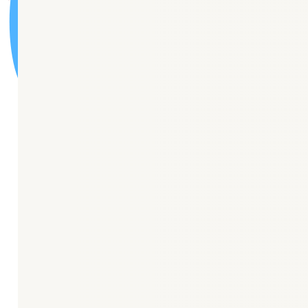
🏦
Карта сайта
Новости
“Центр Здоровья”
Центр амбулаторной онкологической помощи
Паллиативная медицинская помощь
Отделение медицинской профилактики
Отделение медицинской реабилитации
Паспорт доступности ОСИ
Порядки оказания медицинской помощи
Стандарты оказания медицинской помощи
О нас
История поликлиники