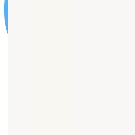
🏦
Карта сайта
Новости
“Центр Здоровья”
Центр амбулаторной онкологической помощи
Паллиативная медицинская помощь
Отделение медицинской профилактики
Отделение медицинской реабилитации
Паспорт доступности ОСИ
Порядки оказания медицинской помощи
Стандарты оказания медицинской помощи
О нас
История поликлиники