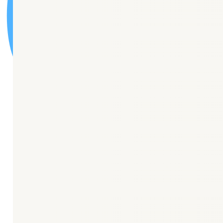
🏦
Карта сайта
Новости
“Центр Здоровья”
Центр амбулаторной онкологической помощи
Паллиативная медицинская помощь
Отделение медицинской профилактики
Отделение медицинской реабилитации
Паспорт доступности ОСИ
Порядки оказания медицинской помощи
Стандарты оказания медицинской помощи
О нас
История поликлиники